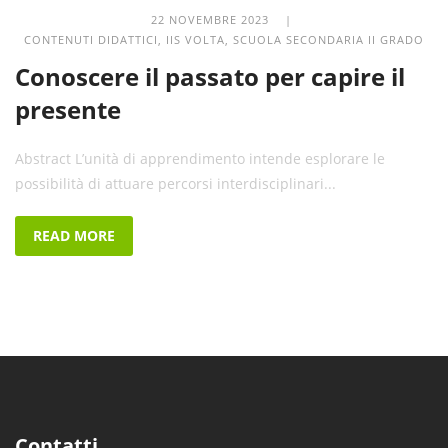
22 NOVEMBRE 2023 |
CONTENUTI DIDATTICI
,
IIS VOLTA
,
SCUOLA SECONDARIA II GRADO
Conoscere il passato per capire il
presente
Abstract L’unità di apprendimento intende esplorare le
possibilità di attuare percorsi interdisciplinari...
READ MORE
Contatti