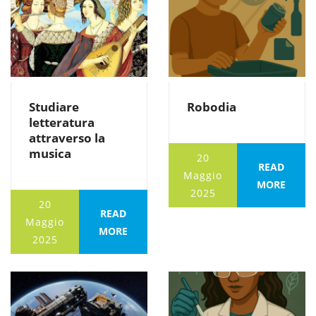
Studiare
Robodia
letteratura
attraverso la
musica
20
READ
Maggio
MORE
2025
20
READ
Maggio
MORE
2025