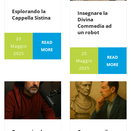
Esplorando la
Insegnare la
Cappella Sistina
Divina
Commedia ad
un robot
20
READ
Maggio
MORE
2025
20
READ
Maggio
MORE
2025