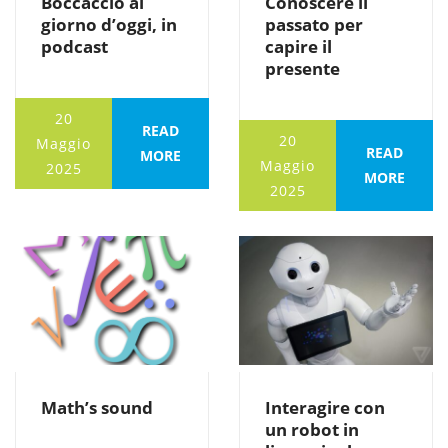
Boccaccio al
Conoscere il
giorno d’oggi, in
passato per
podcast
capire il
presente
20
READ
20
Maggio
READ
MORE
Maggio
2025
MORE
2025
Math’s sound
Interagire con
un robot in