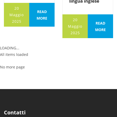
lingua inglese
20
READ
Maggio
MORE
20
2025
READ
Maggio
MORE
2025
LOADING...
All items loaded
No more page
Contatti