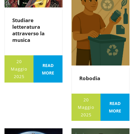
Studiare
letteratura
attraverso la
musica
20
READ
Maggio
MORE
2025
Robodia
20
READ
Maggio
MORE
2025