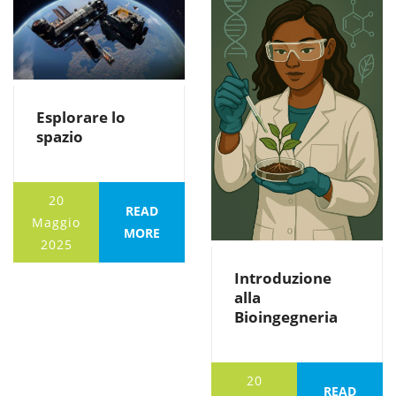
Esplorare lo
spazio
20
READ
Maggio
MORE
2025
Introduzione
alla
Bioingegneria
20
READ