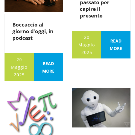
passato per
capire il
presente
Boccaccio al
giorno d’oggi, in
20
podcast
READ
Maggio
MORE
2025
20
READ
Maggio
MORE
2025