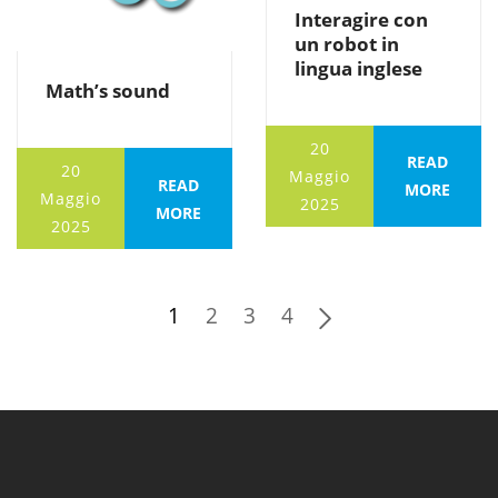
Interagire con
un robot in
lingua inglese
Math’s sound
20
READ
20
Maggio
READ
MORE
Maggio
2025
MORE
2025
1
2
3
4