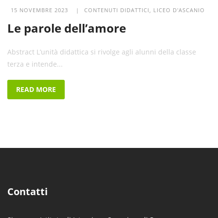
15 NOVEMBRE 2023 |
CONTENUTI DIDATTICI
,
LICEO D'ASCANIO
Le parole dell’amore
Abstract L’unità didattica si rivolge agli alunni della classe
terza e intende...
READ MORE
Contatti