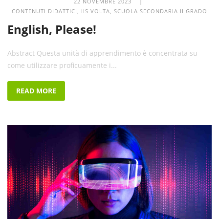
22 NOVEMBRE 2023 |
CONTENUTI DIDATTICI
,
IIS VOLTA
,
SCUOLA SECONDARIA II GRADO
English, Please!
Abstract Questa unità di apprendimento è concentrata su
come utilizzare proficuamente i...
READ MORE