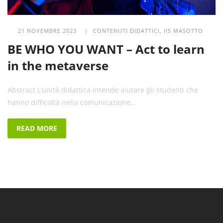
21 NOVEMBRE 2023 |
CONTENUTI DIDATTICI
,
IIS MASOTTO
BE WHO YOU WANT – Act to learn
in the metaverse
Abstract L’unità didattica intende aiutare gli studenti che
hanno difficoltà nella comunicazione...
READ MORE