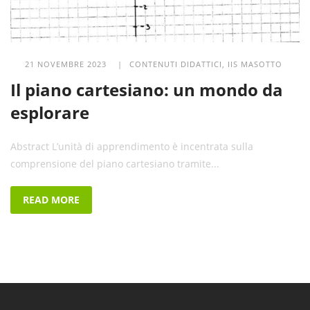
21 NOVEMBRE 2023 |
CONTENUTI DIDATTICI
,
IIS MASOTTO
Il piano cartesiano: un mondo da
esplorare
Abstract L’unità di apprendimento è incentrata sulla
comprensione del piano cartesiano tramite...
READ MORE