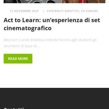
21 NOVEMBRE 2023 |
CONTENUTI DIDATTICI
,
IIS EINAUDI
Act to Learn: un’esperienza di set
cinematografico
Abstract L'unità didattica intende fornire agli studenti gli
strumenti di base di...
READ MORE