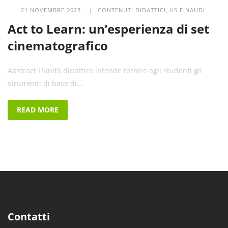
21 NOVEMBRE 2023 |
CONTENUTI DIDATTICI
,
IIS EINAUDI
Act to Learn: un’esperienza di set
cinematografico
Abstract L'unità didattica intende fornire agli studenti gli
strumenti di base di...
READ MORE
Contatti