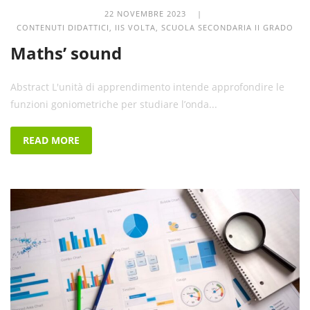
22 NOVEMBRE 2023 |
CONTENUTI DIDATTICI
,
IIS VOLTA
,
SCUOLA SECONDARIA II GRADO
Maths’ sound
Abstract L'unità di apprendimento intende approfondire le
funzioni goniometriche per studiare l’onda...
READ MORE