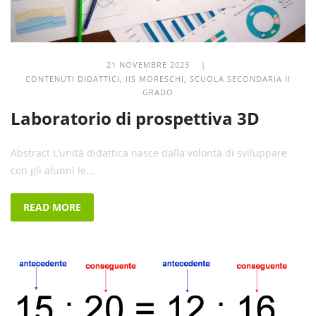
21 NOVEMBRE 2023 |
CONTENUTI DIDATTICI
,
IIS MORESCHI
,
SCUOLA SECONDARIA II
GRADO
Laboratorio di prospettiva 3D
Abstract L’unità didattica nasce dalla volontà di sviluppare
con gli alunni le...
READ MORE