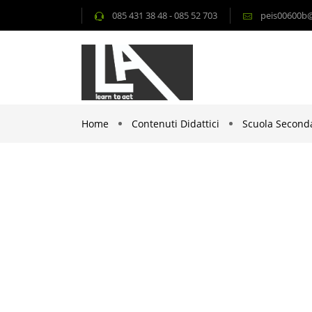
085 431 38 48 - 085 52 703
peis00600b@i
Home
Contenuti Didattici
Scuola Seconda