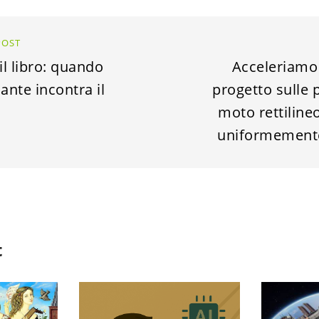
POST
il libro: quando
Acceleriamo
ante incontra il
progetto sulle 
moto rettiline
uniformemente
t