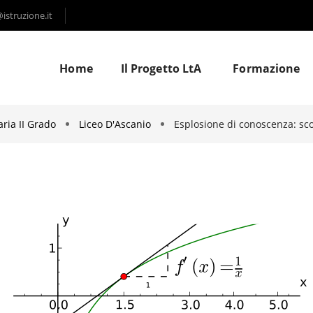
struzione.it
Home
Il Progetto LtA
Formazione
ria II Grado
Liceo D'Ascanio
Esplosione di conoscenza: scop