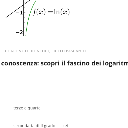
|
CONTENUTI DIDATTICI
,
LICEO D'ASCANIO
 conoscenza: scopri il fascino dei logarit
terze e quarte
secondaria di II grado – Licei
a