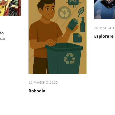
20 MAGGIO
ra
Esplorare 
ica
20 MAGGIO 2025
Robodia