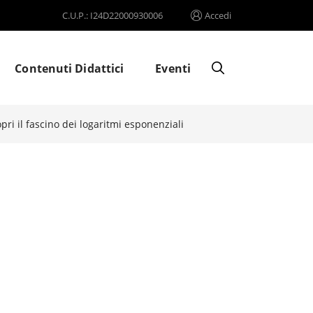
C.U.P.: I24D22000930006
Accedi
Contenuti Didattici
Eventi
ri il fascino dei logaritmi esponenziali