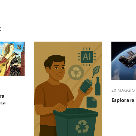
t
20 MAGGIO
ra
Esplorare 
ica