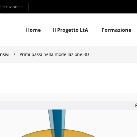
struzione.it
Home
Il Progetto LtA
Formazione
nsivi
Primi passi nella modellazione 3D