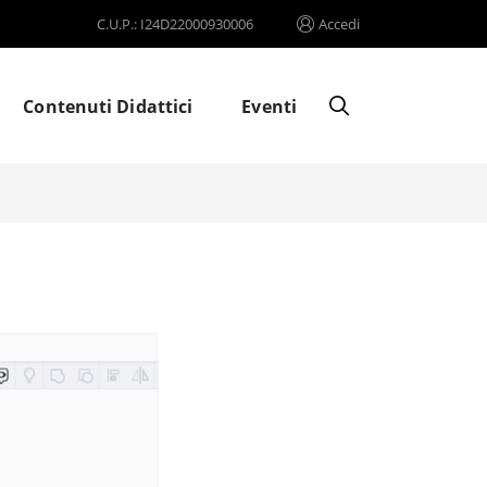
C.U.P.: I24D22000930006
Accedi
Contenuti Didattici
Eventi