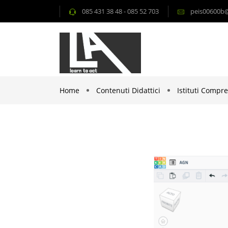
085 431 38 48 - 085 52 703
peis00600b@i
Home
Contenuti Didattici
Istituti Compre