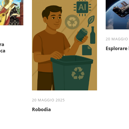
20 MAGGIO
ra
Esplorare 
ica
20 MAGGIO 2025
Robodia