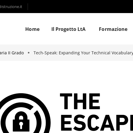
struzione.it
Home
Il Progetto LtA
Formazione
ria II Grado
Tech-Speak: Expanding Your Technical Vocabulary 