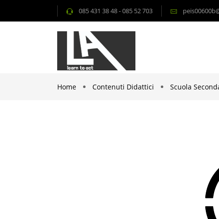
085 431 38 48 - 085 52 703
peis00600b@i
Home
Contenuti Didattici
Scuola Seconda