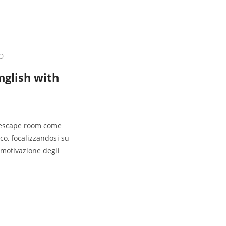
O
nglish with
le escape room come
co, focalizzandosi su
 motivazione degli