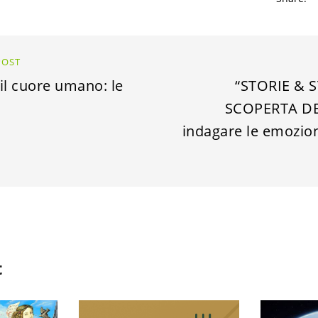
POST
il cuore umano: le
“STORIE & S
SCOPERTA DE
indagare le emozion
t