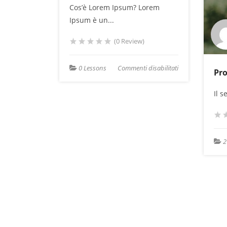
Cos’è Lorem Ipsum? Lorem
Ipsum è un...
(0 Review)
su
0 Lessons
Commenti disabilitati
Pr
l’IA
nostra
Il 
2