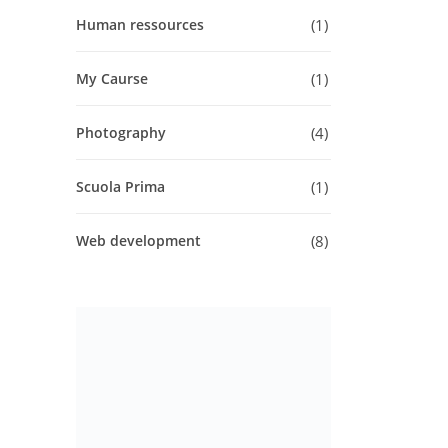
1
Human ressources
1
My Caurse
4
Photography
1
Scuola Prima
8
Web development