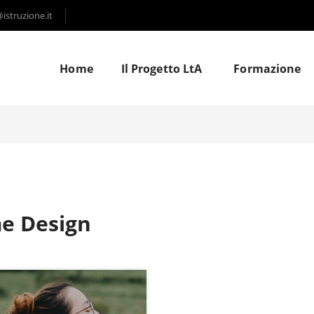
struzione.it
Home
Il Progetto LtA
Formazione
e Design