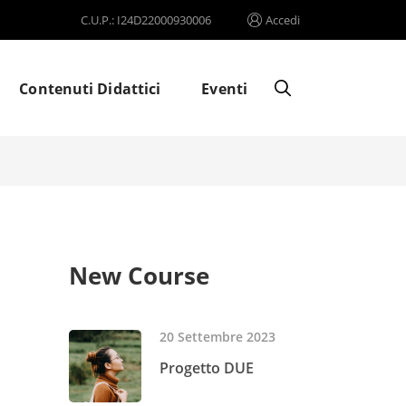
C.U.P.: I24D22000930006
Accedi
Contenuti Didattici
Eventi
New Course
20 Settembre 2023
Progetto DUE