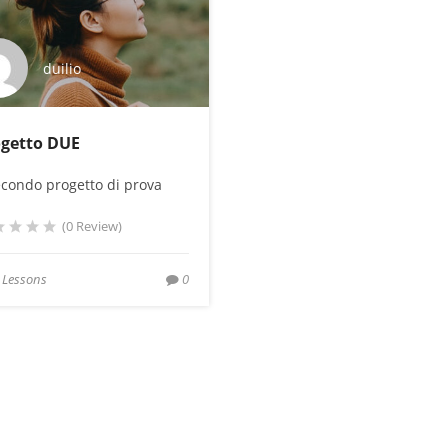
duilio
ogetto DUE
secondo progetto di prova
(0 Review)
 Lessons
0