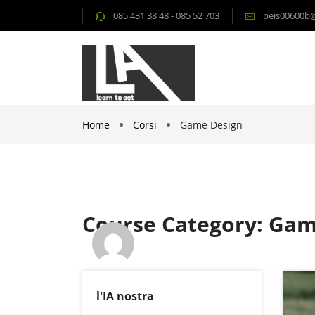
085 431 38 48 - 085 52 703
peis00600b@i
Home
Corsi
Game Design
Course Category: Gam
duilio
l'IA nostra