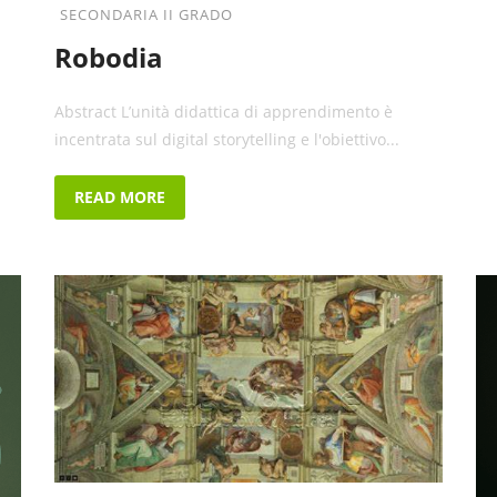
SECONDARIA II GRADO
Robodia
Abstract L’unità didattica di apprendimento è
incentrata sul digital storytelling e l'obiettivo...
READ MORE