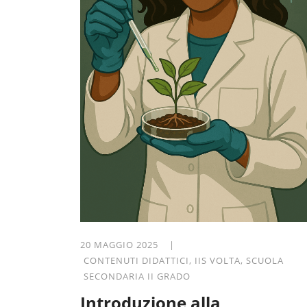
20 MAGGIO 2025 |
CONTENUTI DIDATTICI
,
IIS VOLTA
,
SCUOLA
SECONDARIA II GRADO
Introduzione alla