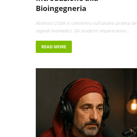
Bioingegneria
Abstract L’UdA si concentra sull'analisi pratica de
segnali biomedici. Gli studenti impareranno...
READ MORE