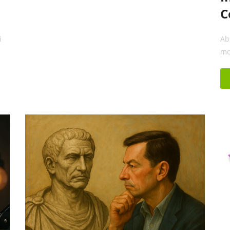
C
i
Ab
mo