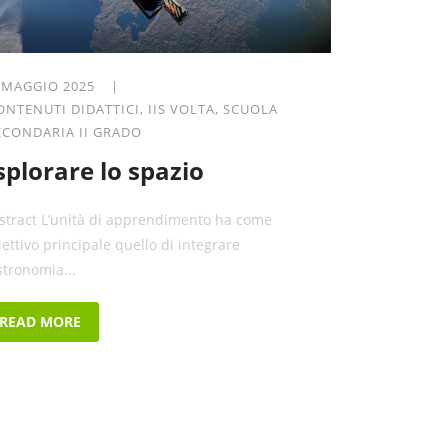
 MAGGIO 2025 |
ONTENUTI DIDATTICI
,
IIS VOLTA
,
SCUOLA
ECONDARIA II GRADO
splorare lo spazio
stract L’unità di apprendimento ha come
iettivo principale quello di integrare
stronomia...
READ MORE