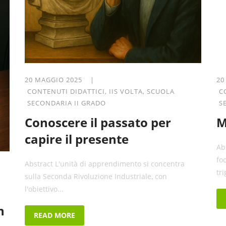
20 MAGGIO 2025 |
20
CONTENUTI DIDATTICI
,
IIS VOLTA
,
SCUOLA
C
SECONDARIA II GRADO
S
Conoscere il passato per
M
capire il presente
Ab
fo
Abstract L'unità di apprendimento si concentra
tr
sulla Seconda Rivoluzione Industriale, con
l'obiettivo...
n
READ MORE