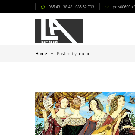
085 431 38 48 - 085 52 703
peis00600b@i
Home
Posted by: duilio