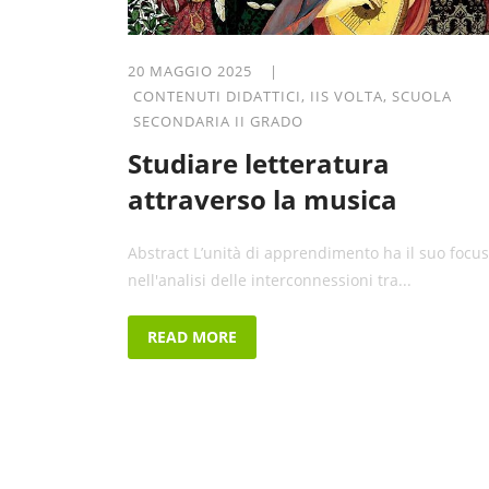
20 MAGGIO 2025 |
CONTENUTI DIDATTICI
,
IIS VOLTA
,
SCUOLA
SECONDARIA II GRADO
Studiare letteratura
attraverso la musica
Abstract L’unità di apprendimento ha il suo focus
nell'analisi delle interconnessioni tra...
READ MORE