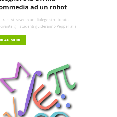
ommedia ad un robot
stract Attraverso un dialogo strutturato e
tivante, gli studenti guideranno Pepper alla...
READ MORE