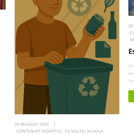
20
C
S
E
Ab
ob
l'a
20 MAGGIO 2025 |
CONTENUTI DIDATTICI
,
IIS VOLTA
,
SCUOLA