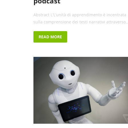
podcast
Abstract L'L’unità di apprendimento è incentrata
sulla comprensione dei testi narrativi attraverso..
READ MORE