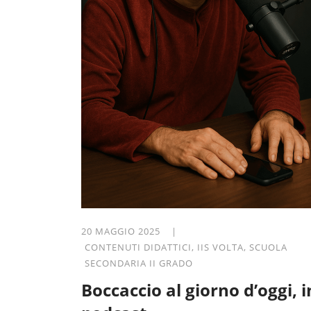
20 MAGGIO 2025 |
CONTENUTI DIDATTICI
,
IIS VOLTA
,
SCUOLA
SECONDARIA II GRADO
Boccaccio al giorno d’oggi, i