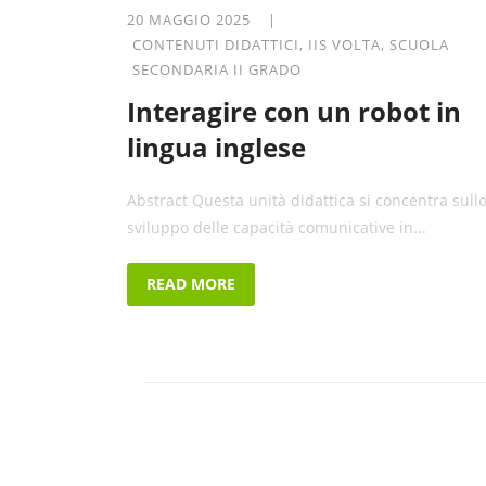
20 MAGGIO 2025 |
CONTENUTI DIDATTICI
,
IIS VOLTA
,
SCUOLA
SECONDARIA II GRADO
Interagire con un robot in
lingua inglese
Abstract Questa unità didattica si concentra sull
sviluppo delle capacità comunicative in...
READ MORE