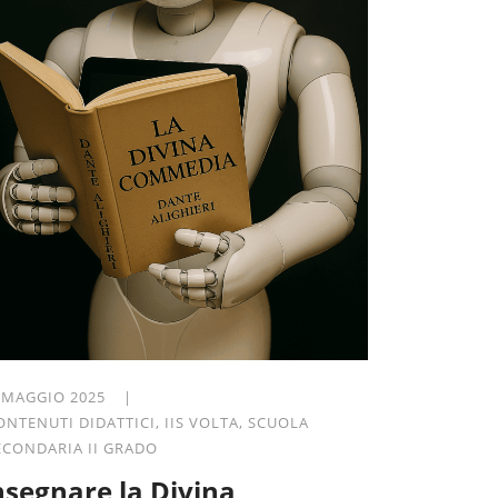
 MAGGIO 2025 |
ONTENUTI DIDATTICI
,
IIS VOLTA
,
SCUOLA
ECONDARIA II GRADO
nsegnare la Divina