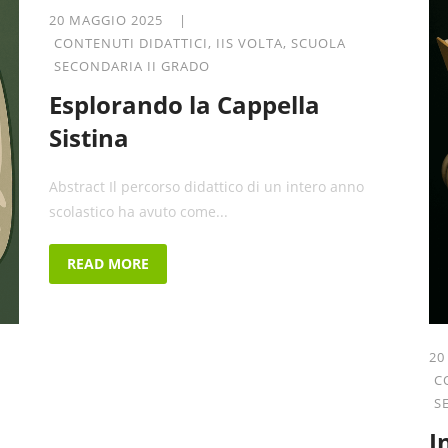
20 MAGGIO 2025 |
CONTENUTI DIDATTICI
,
IIS VOLTA
,
SCUOLA
SECONDARIA II GRADO
Esplorando la Cappella
Sistina
Abstract Il percorso didattico di un intero anno
scolastico ha avuto come...
READ MORE
20
C
S
I