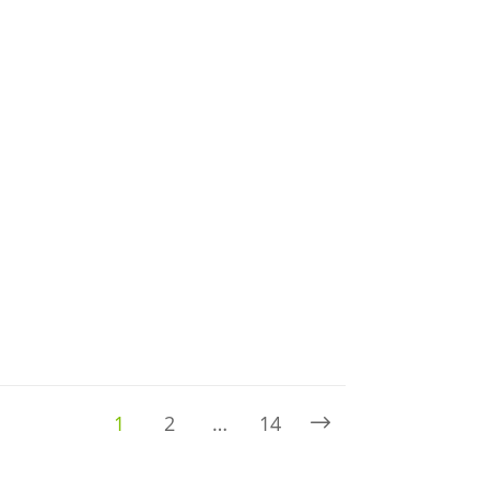
1
2
…
14