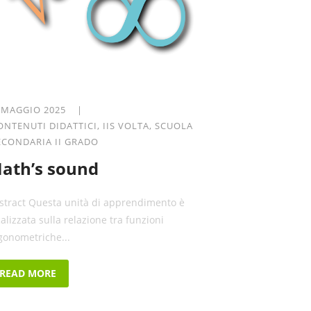
 MAGGIO 2025 |
ONTENUTI DIDATTICI
,
IIS VOLTA
,
SCUOLA
ECONDARIA II GRADO
ath’s sound
stract Questa unità di apprendimento è
calizzata sulla relazione tra funzioni
igonometriche...
READ MORE