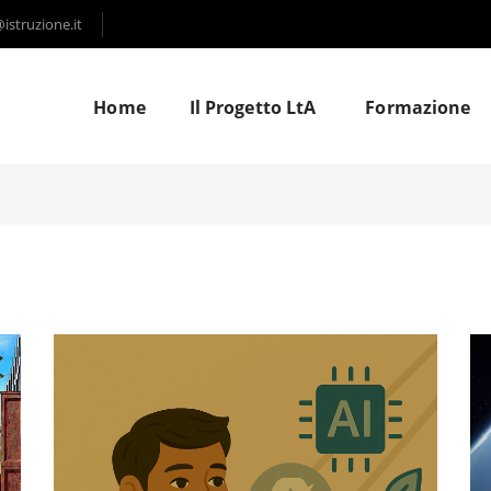
struzione.it
Home
Il Progetto LtA
Formazione