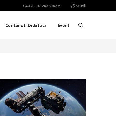
C.U.P.: I24D22000930006
Accedi
Contenuti Didattici
Eventi