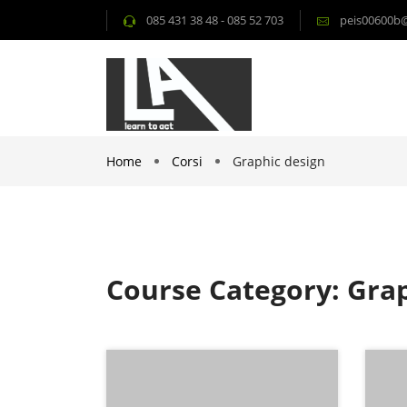
085 431 38 48 - 085 52 703
peis00600b@i
Home
Corsi
Graphic design
Course Category: Grap