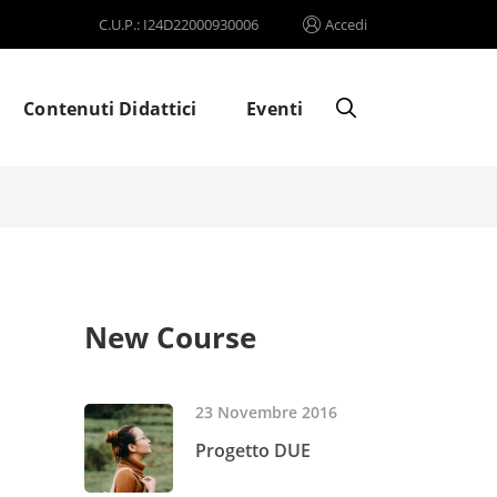
C.U.P.: I24D22000930006
Accedi
Contenuti Didattici
Eventi
New Course
23 Novembre 2016
Progetto DUE