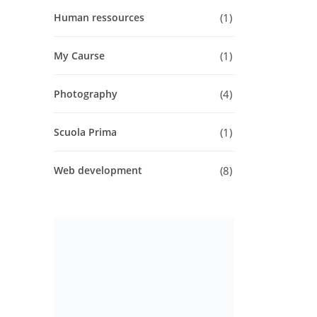
1
Human ressources
1
My Caurse
4
Photography
1
Scuola Prima
8
Web development