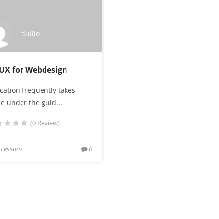
duilio
UX for Webdesign
cation frequently takes
ce under the guid...
(0 Review)
 Lessons
0