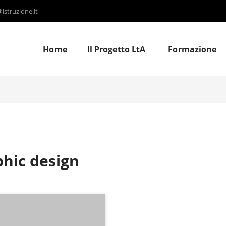
struzione.it
Home
Il Progetto LtA
Formazione
hic design