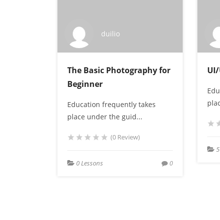
duilio
The Basic Photography for
UI/
Beginner
Edu
pla
Education frequently takes
place under the guid...
(0 Review)
5
0 Lessons
0