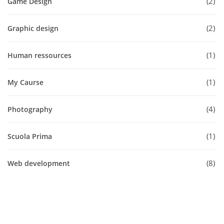
2
Game Design
2
Graphic design
1
Human ressources
1
My Caurse
4
Photography
1
Scuola Prima
8
Web development