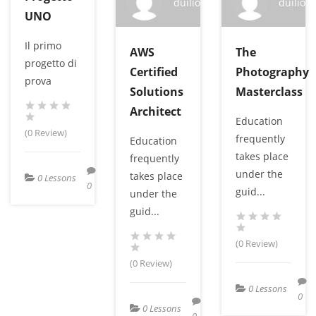
duilio
duilio
UNO
Il primo
AWS
The
progetto di
Certified
Photography
prova
Solutions
Masterclass
Architect
Education
(0 Review)
frequently
Education
takes place
frequently
under the
takes place
0 Lessons
0
guid...
under the
guid...
(0 Review)
(0 Review)
0 Lessons
0
0 Lessons