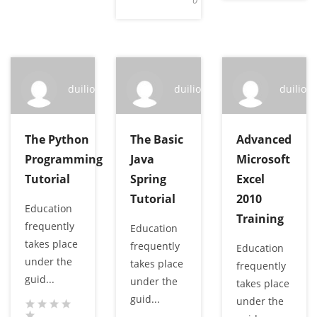
0
duilio
duilio
duilio
The Python
The Basic
Advanced
Programming
Java
Microsoft
Tutorial
Spring
Excel
Tutorial
2010
Education
Training
frequently
Education
takes place
frequently
Education
under the
takes place
frequently
guid...
under the
takes place
guid...
under the