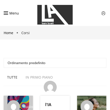
Menu
Home
Corsi
TUTTE
IN PRIMO PIANO
duilio
l'IA
duilio
duilio