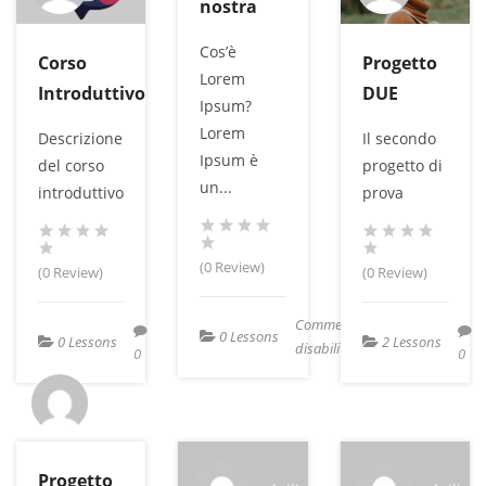
nostra
Cos’è
Corso
Progetto
Lorem
Introduttivo
DUE
Ipsum?
Lorem
Descrizione
Il secondo
Ipsum è
del corso
progetto di
un...
introduttivo
prova
(0 Review)
(0 Review)
(0 Review)
Commenti
0 Lessons
0 Lessons
2 Lessons
su
disabilitati
0
0
l’IA
nostra
duilio
Progetto