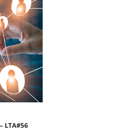
 – LTA#56