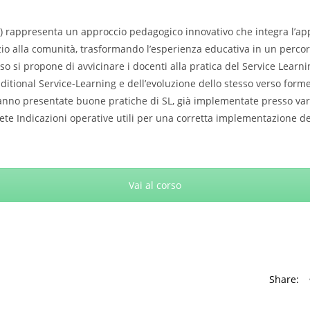
SL) rappresenta un approccio pedagogico innovativo che integra l’
izio alla comunità, trasformando l’esperienza educativa in un percor
orso si propone di avvicinare i docenti alla pratica del Service Learni
itional Service-Learning e dell’evoluzione dello stesso verso forme d
nno presentate buone pratiche di SL, già implementate presso vari Is
ete Indicazioni operative utili per una corretta implementazione de
Vai al corso
Share: