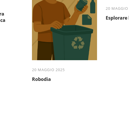
20 MAGGIO
ra
Esplorare 
ica
20 MAGGIO 2025
Robodia