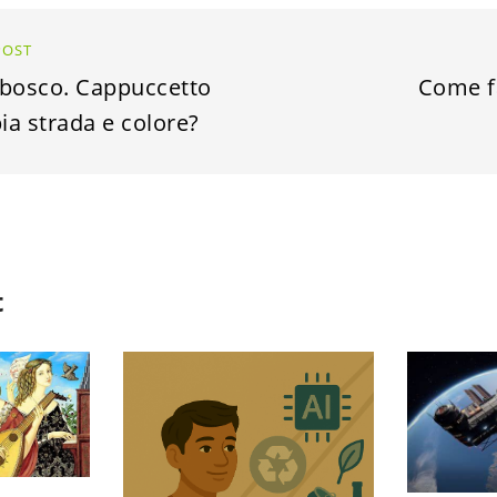
POST
l bosco. Cappuccetto
Come f
a strada e colore?
t