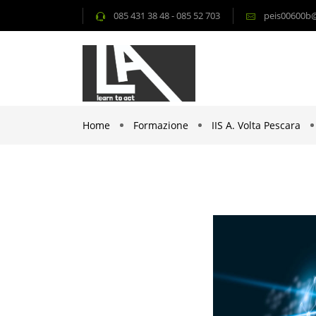
085 431 38 48 - 085 52 703
peis00600b@i
Home
Formazione
IIS A. Volta Pescara