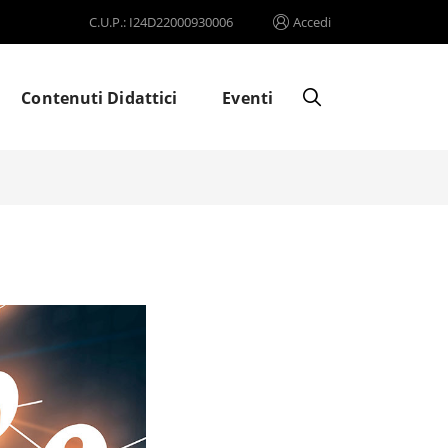
C.U.P.: I24D22000930006
Accedi
Contenuti Didattici
Eventi