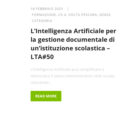
18 FEBBRAIO 2025 |
FORMAZIONE
,
IIS A. VOLTA PESCARA
,
SENZA
CATEGORIA
L’Intelligenza Artificiale per
la gestione documentale di
un’istituzione scolastica –
LTA#50
L’Intelligenza Artificiale può semplificare e
velocizzare il lavoro amministrativo nelle scuole,
riducendo...
READ MORE