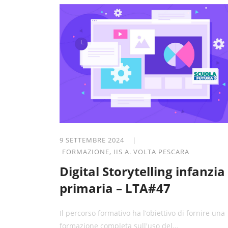
9 SETTEMBRE 2024 |
FORMAZIONE
,
IIS A. VOLTA PESCARA
Digital Storytelling infanzia
primaria – LTA#47
Il percorso formativo ha l’obiettivo di fornire una
formazione completa sull'uso del...