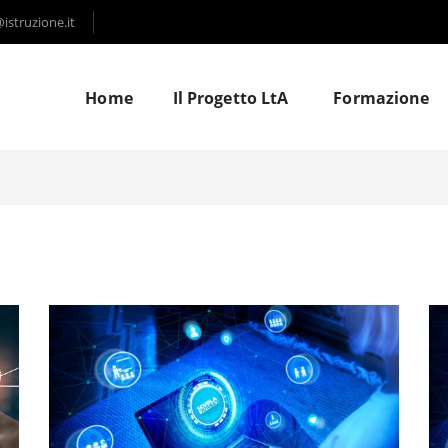
struzione.it
Home
Il Progetto LtA
Formazione