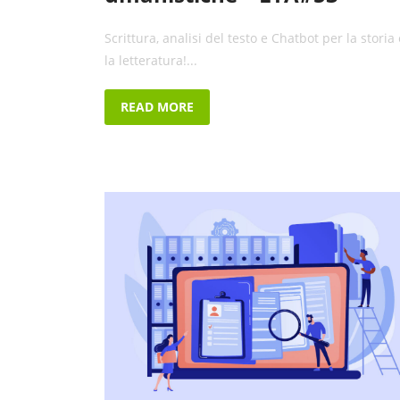
Scrittura, analisi del testo e Chatbot per la storia 
la letteratura!...
READ MORE