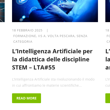
18 FEBBRAIO 2025 |
18
FORMAZIONE
,
IIS A. VOLTA PESCARA
,
SENZA
F
CATEGORIA
C
L’Intelligenza Artificiale per
L
la didattica delle discipline
l
STEM – LTA#55
a
L’Intelligenza Artificiale sta rivoluzionando il modo
L’
in cui affrontiamo le materie scientifiche...
cu
READ MORE