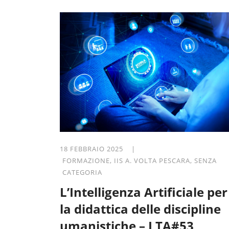
18 FEBBRAIO 2025 |
FORMAZIONE
,
IIS A. VOLTA PESCARA
,
SENZA
CATEGORIA
L’Intelligenza Artificiale per
la didattica delle discipline
umanistiche – LTA#53