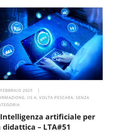
 FEBBRAIO 2025 |
ORMAZIONE
,
IIS A. VOLTA PESCARA
,
SENZA
ATEGORIA
’Intelligenza artificiale per
a didattica – LTA#51