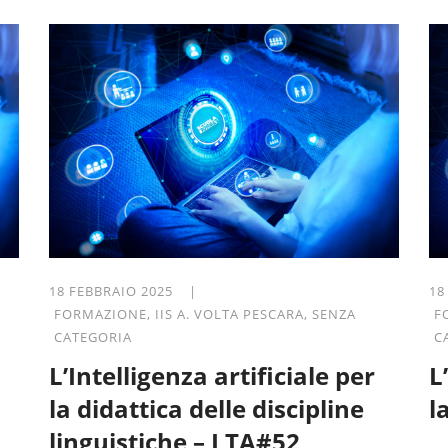
18 FEBBRAIO 2025 |
18
FORMAZIONE
,
IIS A. VOLTA PESCARA
,
SENZA
F
CATEGORIA
C
L’Intelligenza artificiale per
L
la didattica delle discipline
l
linguistiche – LTA#52