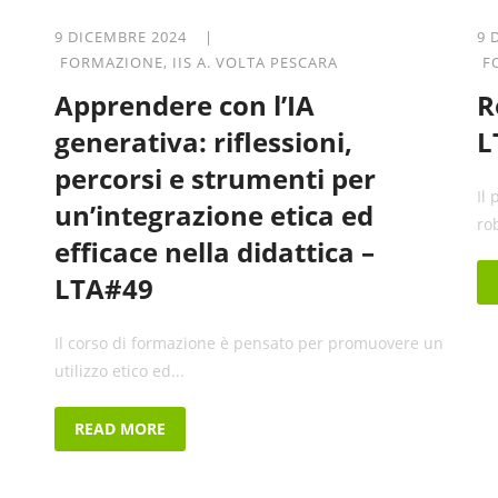
9 DICEMBRE 2024 |
9 
FORMAZIONE
,
IIS A. VOLTA PESCARA
F
Apprendere con l’IA
R
generativa: riflessioni,
L
percorsi e strumenti per
Il
un’integrazione etica ed
ro
efficace nella didattica –
LTA#49
Il corso di formazione è pensato per promuovere un
utilizzo etico ed...
READ MORE