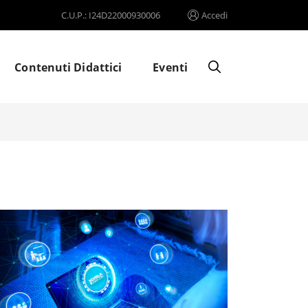
C.U.P.: I24D22000930006
Accedi
Contenuti Didattici
Eventi