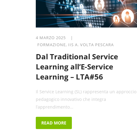
4 MARZO 2025 |
FORMAZIONE
,
IIS A. VOLTA PESCARA
Dal Traditional Service
Learning all’E-Service
Learning – LTA#56
Il Service Learning (SL) rappresenta un approccio
pedagogico innovativo che integra
l’apprendimento...
READ MORE