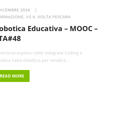
DICEMBRE 2024 |
ORMAZIONE
,
IIS A. VOLTA PESCARA
obotica Educativa – MOOC –
TA#48
 percorso esplora come integrare Coding e
botica nella didattica per rendere...
READ MORE