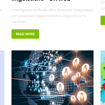
L’I
re
e
L’Intelligenza Artificiale offre strumenti rivoluzionari
per supportare l’apprendimento linguistico e la
creatività...
READ MORE