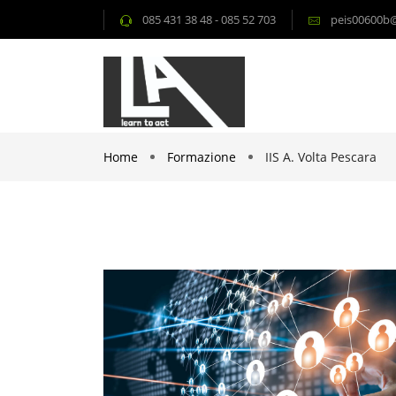
085 431 38 48 - 085 52 703
peis00600b@i
Home
Formazione
IIS A. Volta Pescara