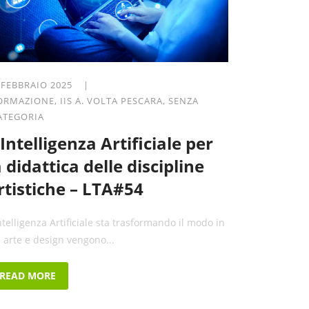
 FEBBRAIO 2025 |
ORMAZIONE
,
IIS A. VOLTA PESCARA
,
SENZA
ATEGORIA
’Intelligenza Artificiale per
a didattica delle discipline
rtistiche – LTA#54
Intelligenza Artificiale sta trasformando il modo in
i arte e design vengono...
READ MORE