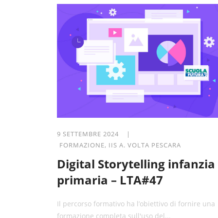
9 SETTEMBRE 2024 |
FORMAZIONE
,
IIS A. VOLTA PESCARA
Digital Storytelling infanzia
primaria – LTA#47
Il percorso formativo ha l’obiettivo di fornire una
formazione completa sull'uso del...