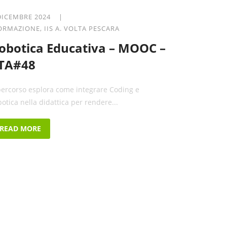
DICEMBRE 2024 |
ORMAZIONE
,
IIS A. VOLTA PESCARA
obotica Educativa – MOOC –
TA#48
 percorso esplora come integrare Coding e
botica nella didattica per rendere...
READ MORE