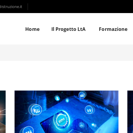
struzione.it
Home
Il Progetto LtA
Formazione