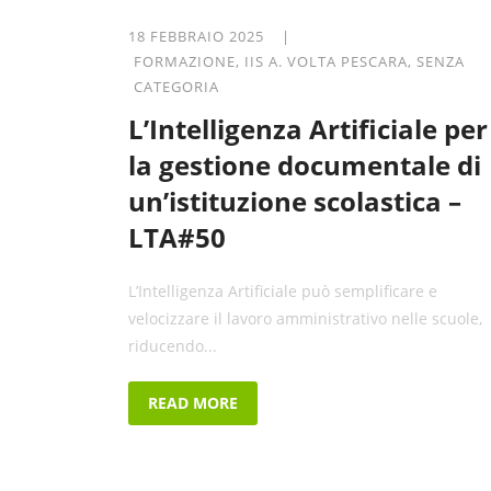
18 FEBBRAIO 2025 |
FORMAZIONE
,
IIS A. VOLTA PESCARA
,
SENZA
CATEGORIA
L’Intelligenza Artificiale per
la gestione documentale di
un’istituzione scolastica –
LTA#50
L’Intelligenza Artificiale può semplificare e
velocizzare il lavoro amministrativo nelle scuole,
riducendo...
READ MORE