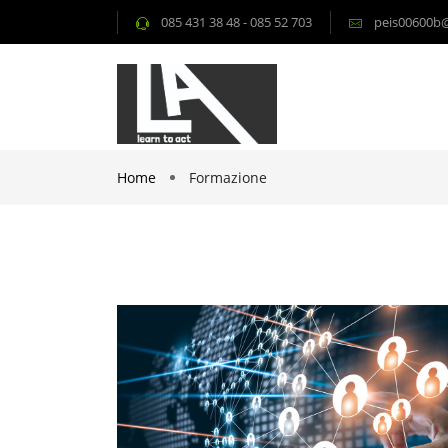
085 431 38 48 - 085 52 703
peis00600b@i
Home
Formazione