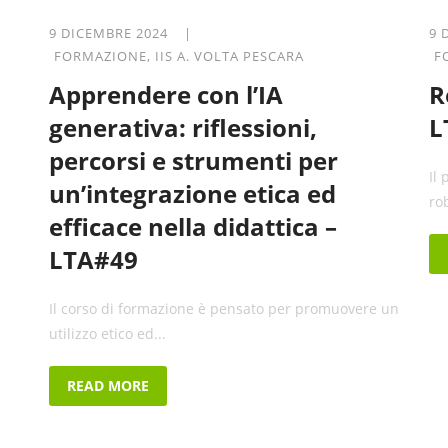
9 DICEMBRE 2024 |
9 
FORMAZIONE
,
IIS A. VOLTA PESCARA
F
Apprendere con l’IA
R
generativa: riflessioni,
L
percorsi e strumenti per
Il
un’integrazione etica ed
ro
efficace nella didattica –
LTA#49
Il corso di formazione è pensato per promuovere un
utilizzo etico ed...
READ MORE