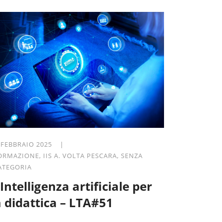
 FEBBRAIO 2025 |
ORMAZIONE
,
IIS A. VOLTA PESCARA
,
SENZA
ATEGORIA
’Intelligenza artificiale per
a didattica – LTA#51