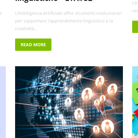
L’I
re
e
L’Intelligenza Artificiale offre strumenti rivoluzionari
per supportare l’apprendimento linguistico e la
creatività...
READ MORE