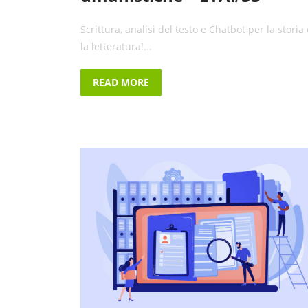
Scrittura, analisi del testo e Chatbot per la storia 
la letteratura!...
READ MORE