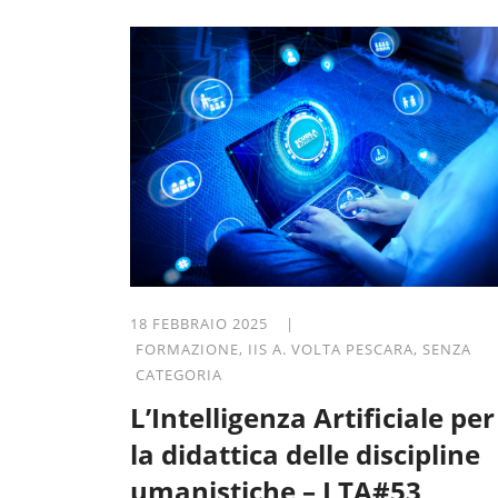
18 FEBBRAIO 2025 |
FORMAZIONE
,
IIS A. VOLTA PESCARA
,
SENZA
CATEGORIA
L’Intelligenza Artificiale per
la didattica delle discipline
umanistiche – LTA#53