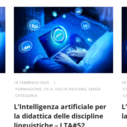
18 FEBBRAIO 2025 |
18
FORMAZIONE
,
IIS A. VOLTA PESCARA
,
SENZA
F
CATEGORIA
C
L’Intelligenza artificiale per
L
la didattica delle discipline
l
linguistiche – LTA#52