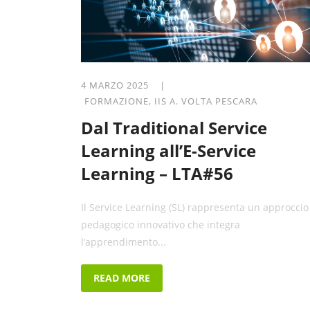
4 MARZO 2025 |
FORMAZIONE
,
IIS A. VOLTA PESCARA
Dal Traditional Service
Learning all’E-Service
Learning – LTA#56
Il Service Learning (SL) rappresenta un approccio
pedagogico innovativo che integra
l’apprendimento...
READ MORE