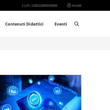
C.U.P.: I24D22000930006
Accedi
Contenuti Didattici
Eventi