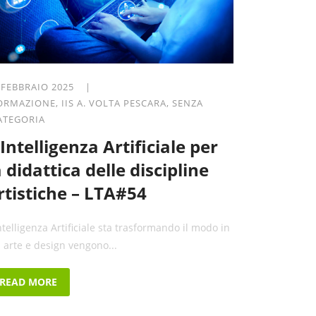
 FEBBRAIO 2025 |
ORMAZIONE
,
IIS A. VOLTA PESCARA
,
SENZA
ATEGORIA
’Intelligenza Artificiale per
a didattica delle discipline
rtistiche – LTA#54
Intelligenza Artificiale sta trasformando il modo in
i arte e design vengono...
READ MORE