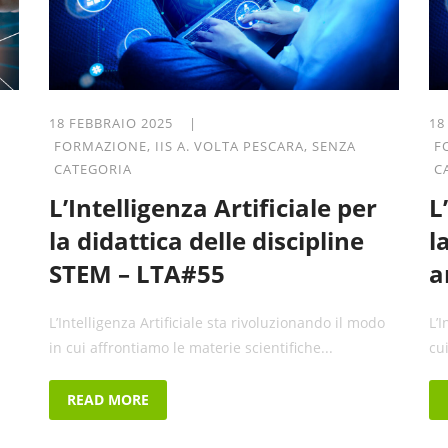
18 FEBBRAIO 2025 |
18
FORMAZIONE
,
IIS A. VOLTA PESCARA
,
SENZA
F
CATEGORIA
C
L’Intelligenza Artificiale per
L
la didattica delle discipline
l
STEM – LTA#55
a
L’Intelligenza Artificiale sta rivoluzionando il modo
L’
in cui affrontiamo le materie scientifiche...
cu
READ MORE