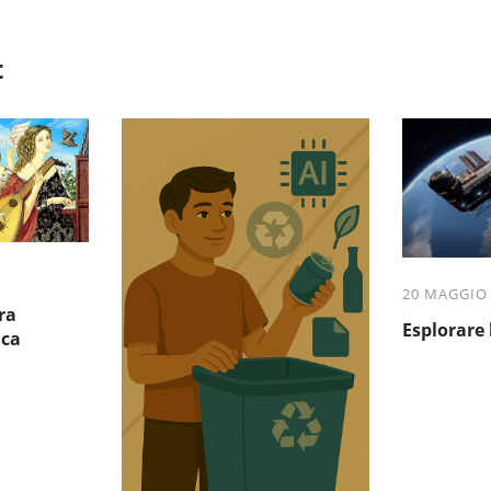
t
20 MAGGIO
ra
Esplorare 
ica