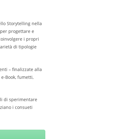
lo Storytelling nella
aper progettare e
coinvolgere i propri
rietà di tipologie
nti – finalizzate alla
 e-Book, fumetti,
oli di sperimentare
ziano i consueti