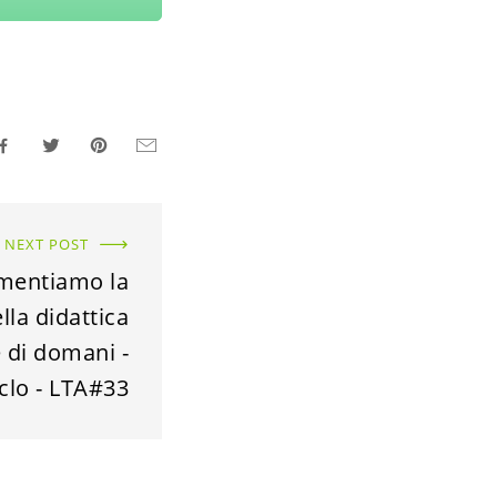
NEXT POST
imentiamo la
lla didattica
e di domani -
clo - LTA#33