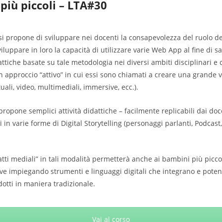
 più piccoli – LTA#30
si propone di sviluppare nei docenti la consapevolezza del ruolo del
iluppare in loro la capacità di utilizzare varie Web App al fine di s
dattiche basate su tale metodologia nei diversi ambiti disciplinari e 
 approccio “attivo” in cui essi sono chiamati a creare una grande va
uali, video, multimediali, immersive, ecc.).
propone semplici attività didattiche – facilmente replicabili dai doce
 in varie forme di Digital Storytelling (personaggi parlanti, Podcast,
atti mediali” in tali modalità permetterà anche ai bambini più picc
e impiegando strumenti e linguaggi digitali che integrano e poten
dotti in maniera tradizionale.
Vai al corso