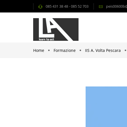
085 431 38 48 - 085 52 703
peis00600b@i
Home
Formazione
IIS A. Volta Pescara