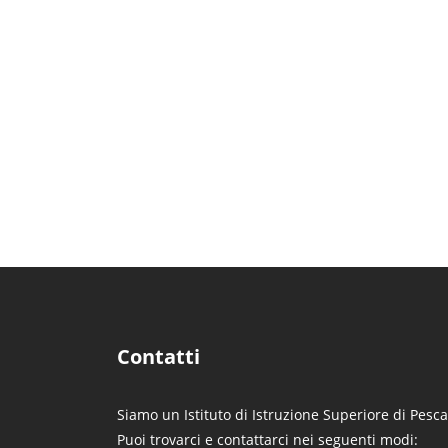
Contatti
Siamo un Istituto di Istruzione Superiore di Pesca
Puoi trovarci e contattarci nei seguenti modi: