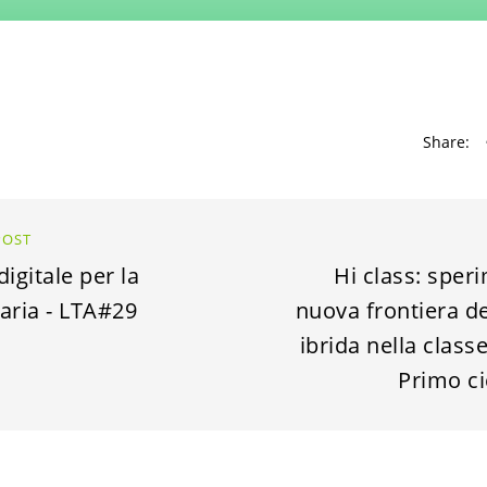
Share:
POST
digitale per la
Hi class: sper
aria - LTA#29
nuova frontiera de
ibrida nella class
Primo ci