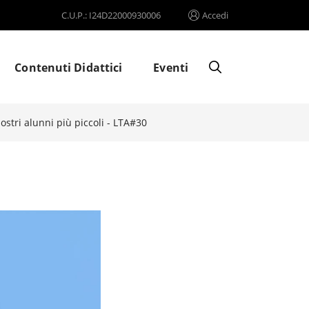
C.U.P.: I24D22000930006
Accedi
Contenuti Didattici
Eventi
ostri alunni più piccoli - LTA#30